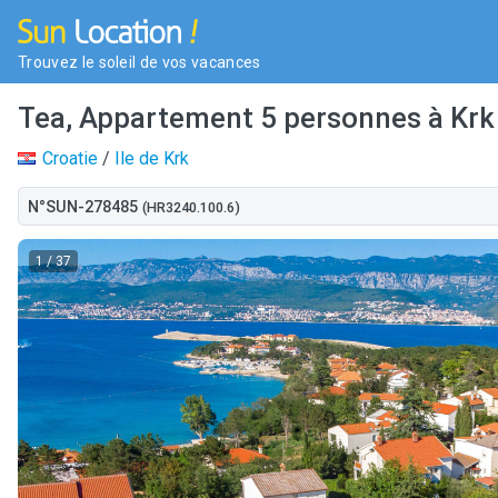
Trouvez le soleil de vos vacances
Tea, Appartement 5 personnes à Krk 
Croatie
/
Ile de Krk
N°SUN-278485
(HR3240.100.6)
1
/ 37