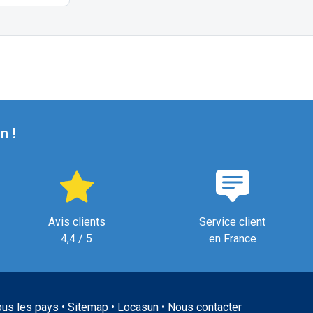
n !
Avis clients
Service client
4,4 / 5
en France
ous les pays
•
Sitemap
•
Locasun
•
Nous contacter