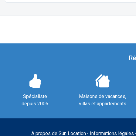
Ré
Spécialiste
Maisons de vacances,
depuis 2006
villas et appartements
A propos de Sun Location
•
Informations légales