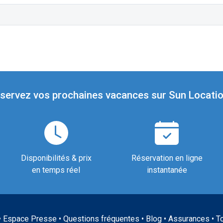
servez vos prochaines vacances sur Sun Locatio
Disponibilités & prix
Réservation en ligne
en temps réel
instantanée
•
Espace Presse
•
Questions fréquentes
•
Blog
•
Assurances
•
T