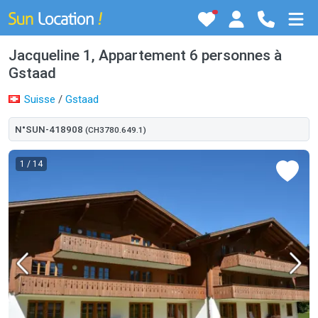
Jacqueline 1, Appartement 6 personnes à
Gstaad
Suisse
/
Gstaad
N°SUN-418908
(CH3780.649.1)
1
/ 14