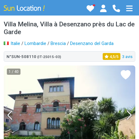
Villa Melina, Villa à Desenzano près du Lac de
Garde
Italie
/
Lombardie
/
Brescia
/
Desenzano del Garda
N°SUN-508110
4,5/5
3 avis
(IT-25015-03)
1
/ 40