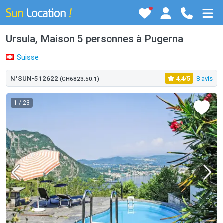
Ursula, Maison 5 personnes à Pugerna
Suisse
N°SUN-512622
4,4/5
8 avis
(CH6823.50.1)
1
/ 23