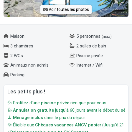
Voir toutes les photos
Maison
5 personnes
(max)
3 chambres
2 salles de bain
2 WCs
Piscine privée
Animaux non admis
Internet / Wifi
Parking
Les petits plus !
💦 Profitez d'une
piscine privée
rien que pour vous.
👍
Annulation gratuite
jusqu'à 60 jours avant le début du séjour
🧹
Ménage inclus
dans le prix du séjour.
🌞 Éligible aux
Chèques vacances ANCV papier
(Jusqu'à 21 jour