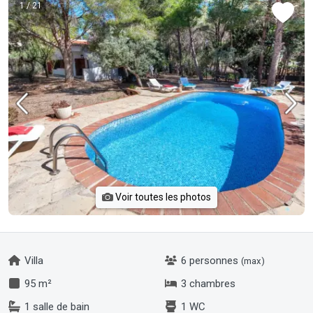
1
/ 21
Voir toutes les photos
Villa
6 personnes
(max)
95 m²
3 chambres
1 salle de bain
1 WC