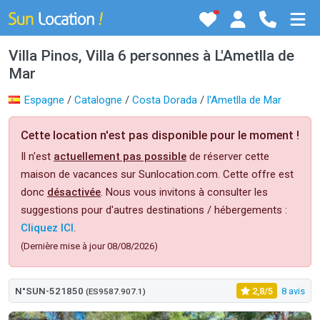
Villa Pinos, Villa 6 personnes à L'Ametlla de
Mar
Espagne
/
Catalogne
/
Costa Dorada
/
l'Ametlla de Mar
Cette location n'est pas disponible pour le moment !
Il n'est
actuellement pas possible
de réserver cette
maison de vacances sur Sunlocation.com. Cette offre est
donc
désactivée
. Nous vous invitons à consulter les
suggestions pour d'autres destinations / hébergements :
Cliquez ICI
.
(Dernière mise à jour 08/08/2026)
N°SUN-521850
2,8/5
8 avis
(ES9587.907.1)