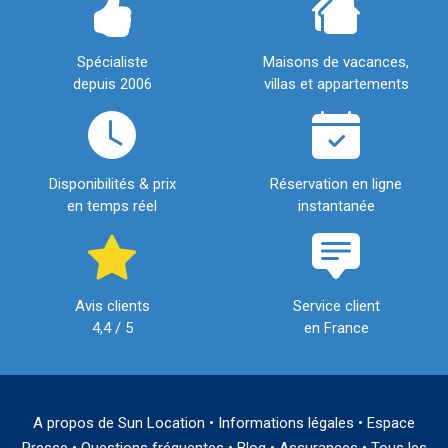
Spécialiste
Maisons de vacances,
depuis 2006
villas et appartements
Disponibilités & prix
Réservation en ligne
en temps réel
instantanée
Avis clients
Service client
4,4 / 5
en France
A propos de Sun Location
•
Informations légales
•
Espace
Presse
•
Questions fréquentes
•
Blog
•
Assurances
•
Tous les