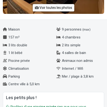
Voir toutes les photos
Maison
9 personnes
(max)
157 m²
4 chambres
3 lits double
2 lits simple
1 lit bébé
4 salles de bain
Piscine privée
Animaux non admis
Climatisation
Internet / Wifi
Parking
Mer / plage à 3,8 km
Centre ville à 5,0 km
Les petits plus !
💦 Profitez d'une
piscine privée
rien que pour vous.