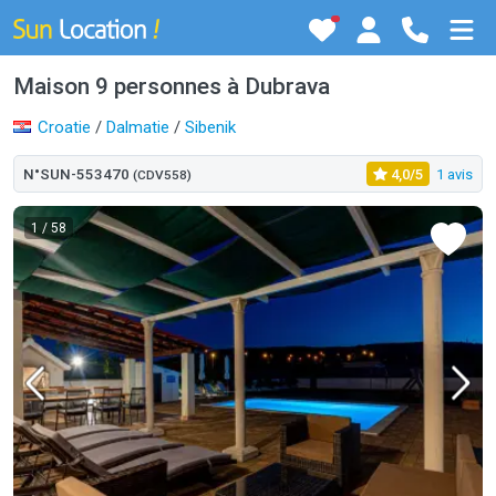
Maison 9 personnes à Dubrava
Croatie
/
Dalmatie
/
Sibenik
N°SUN-553470
4,0/5
1 avis
(CDV558)
1
/ 58