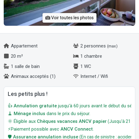
Voir toutes les photos
Appartement
2 personnes
(max)
20 m²
1 chambre
1 salle de bain
1 WC
Animaux acceptés (1)
Internet / Wifi
Les petits plus !
👍
Annulation gratuite
jusqu'à 60 jours avant le début du séjour
🧹
Ménage inclus
dans le prix du séjour.
🌞 Éligible aux
Chèques vacances ANCV papier
(Jusqu'à 21 jour
⚡Paiement possible avec
ANCV Connect
.
🛡️
Assurance annulation incluse
(En cas de sinistre : accident, m