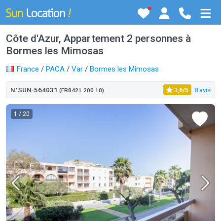
Côte d'Azur, Appartement 2 personnes à
Bormes les Mimosas
France
/
PACA
/
Var
/
Bormes les Mimosas
N°SUN-564031
3,6/5
8 avis
(FR8421.200.10)
1
/ 20