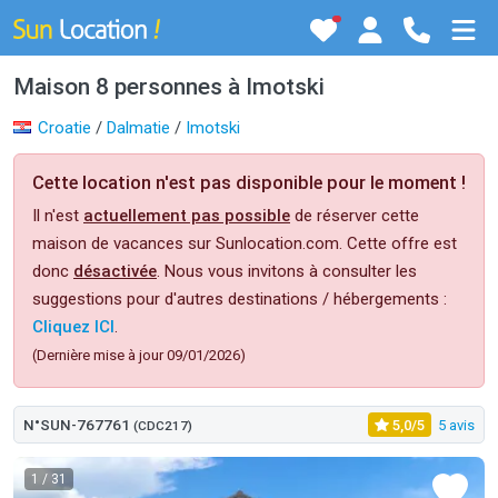
Maison 8 personnes à Imotski
Croatie
/
Dalmatie
/
Imotski
Cette location n'est pas disponible pour le moment !
Il n'est
actuellement pas possible
de réserver cette
maison de vacances sur Sunlocation.com. Cette offre est
donc
désactivée
. Nous vous invitons à consulter les
suggestions pour d'autres destinations / hébergements :
Cliquez ICI
.
(Dernière mise à jour 09/01/2026)
N°SUN-767761
5,0/5
5 avis
(CDC217)
1
/ 31