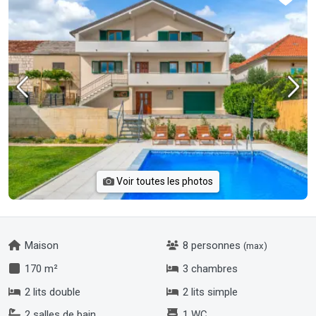
Voir toutes les photos
Maison
8 personnes
(max)
170 m²
3 chambres
2 lits double
2 lits simple
2 salles de bain
1 WC