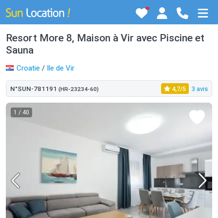
Resort More 8, Maison à Vir avec Piscine et
Sauna
Croatie
/
Ile de Vir
N°SUN-781191
4,7/5
3 avis
(HR-23234-60)
1
/ 40