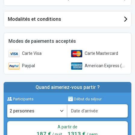
Modalités et conditions
Modes de paiements acceptés
Carte Visa
Carte Mastercard
Paypal
American Express (Paypal)
Quand aimeriez-vous partir ?
Participants
Début du séjour
A partir de
187 €
1313 €
/ nuit
/ sem.