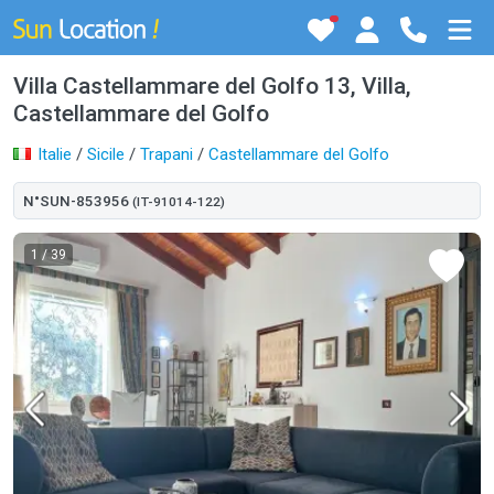
Villa Castellammare del Golfo 13, Villa,
Castellammare del Golfo
Italie
/
Sicile
/
Trapani
/
Castellammare del Golfo
N°SUN-853956
(IT-91014-122)
1
/ 39