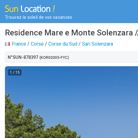
Trouvez le soleil de vos vacances
Residence Mare e Monte Solenzara //
France
/
Corse
/
Corse du Sud
/
Sari Solenzara
N°SUN-878397
(KOR02005-FYC)
1
/ 15