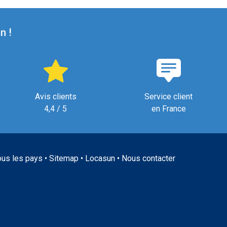
n !
Avis clients
Service client
4,4 / 5
en France
ous les pays
•
Sitemap
•
Locasun
•
Nous contacter