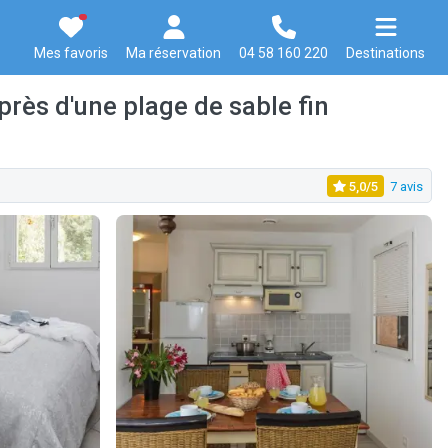
Mes favoris
Ma réservation
04 58 160 220
Destinations
rès d'une plage de sable fin
5,0/5
7 avis