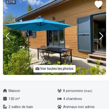
1
/ 15
Voir toutes les photos
Maison
8 personnes
(max)
150 m²
4 chambres
2 salles de bain
Animaux non admis