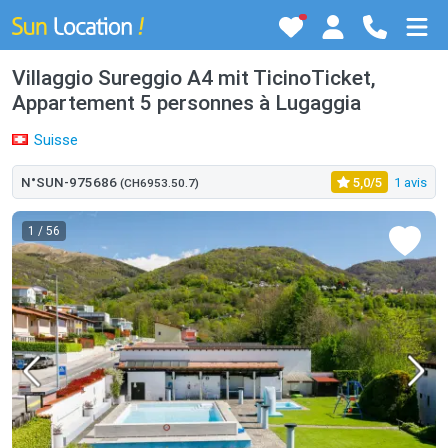
Villaggio Sureggio A4 mit TicinoTicket,
Appartement 5 personnes à Lugaggia
Suisse
N°SUN-975686
5,0/5
1 avis
(CH6953.50.7)
1
/ 56