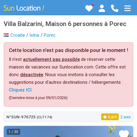
Villa Balzarini, Maison 6 personnes à Porec
Croatie
/
Istrie
/
Porec
Cette location n'est pas disponible pour le moment !
Il n'est
actuellement pas possible
de réserver cette
maison de vacances sur Sunlocation.com. Cette offre est
donc
désactivée
. Nous vous invitons à consulter les
suggestions pour d'autres destinations / hébergements :
Cliquez ICI
.
(Dernière mise à jour 09/01/2026)
N°SUN-976725
5,0/5
2 avis
(CLT174)
1
/ 30