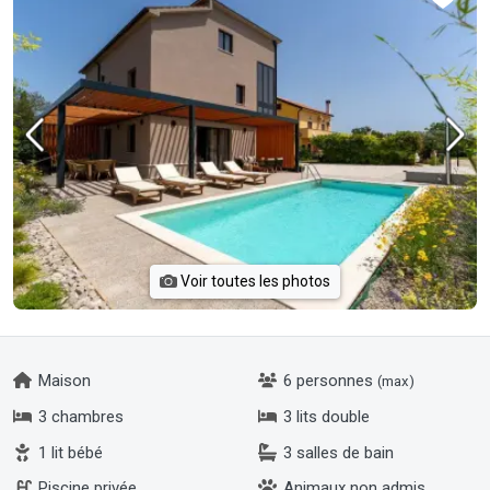
Voir toutes les photos
Maison
6 personnes
(max)
3 chambres
3 lits double
1 lit bébé
3 salles de bain
Piscine privée
Animaux non admis