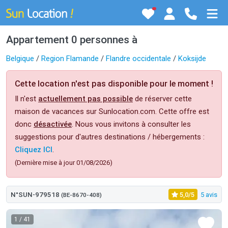
Appartement 0 personnes à
Belgique
/
Region Flamande
/
Flandre occidentale
/
Koksijde
Cette location n'est pas disponible pour le moment !
Il n'est
actuellement pas possible
de réserver cette
maison de vacances sur Sunlocation.com. Cette offre est
donc
désactivée
. Nous vous invitons à consulter les
suggestions pour d'autres destinations / hébergements :
Cliquez ICI
.
(Dernière mise à jour 01/08/2026)
N°SUN-979518
5,0/5
5 avis
(BE-8670-408)
1
/ 41