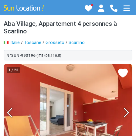
Aba Village, Appartement 4 personnes à
Scarlino
Italie
/
Toscane
/
Grosseto
/
Scarlino
N°SUN-993196
(IT5408.110.5)
1
/ 23