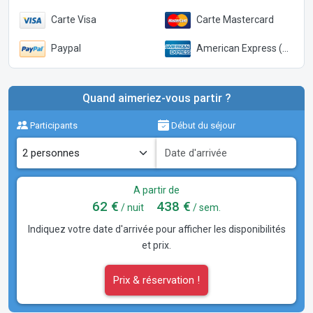
Carte Visa
Carte Mastercard
Paypal
American Express (Paypal)
Quand aimeriez-vous partir ?
Participants
Début du séjour
A partir de
62 €
438 €
/ nuit
/ sem.
Indiquez votre date d'arrivée pour afficher les disponibilités
et prix.
Prix & réservation !