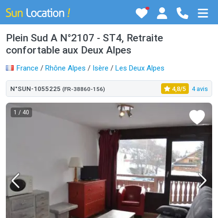
Plein Sud A N°2107 - ST4, Retraite
confortable aux Deux Alpes
France
/
Rhône Alpes
/
Isère
/
Les Deux Alpes
N°SUN-1055225
4,8/5
4 avis
(FR-38860-156)
1
/ 40