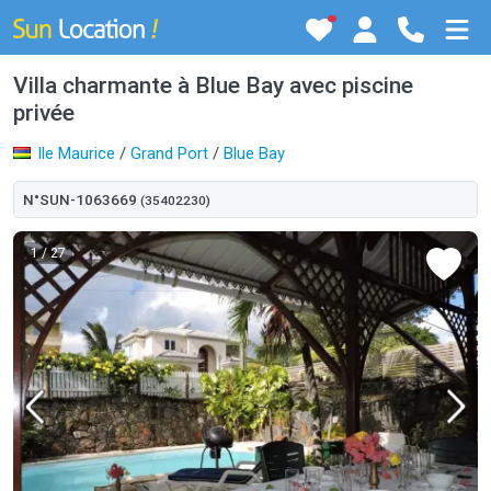
Villa charmante à Blue Bay avec piscine
privée
Ile Maurice
/
Grand Port
/
Blue Bay
N°SUN-1063669
(35402230)
1
/ 27