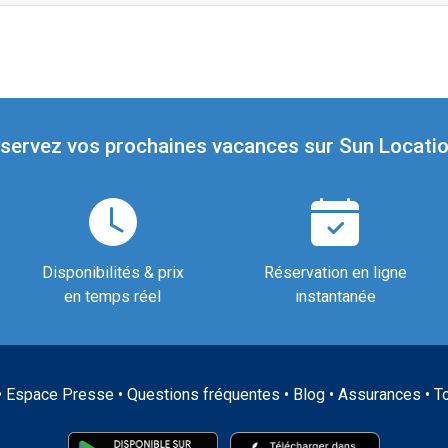
servez vos prochaines vacances sur Sun Locatio
Disponibilités & prix
Réservation en ligne
en temps réel
instantanée
•
Espace Presse
•
Questions fréquentes
•
Blog
•
Assurances
•
T