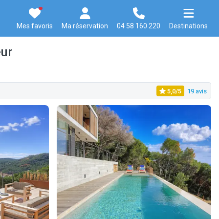
Mes favoris
Ma réservation
04 58 160 220
Destinations
eur
5,0/5
19 avis