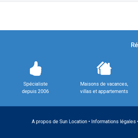
Ré
Spécialiste
Maisons de vacances,
depuis 2006
villas et appartements
A propos de Sun Location
•
Informations légales