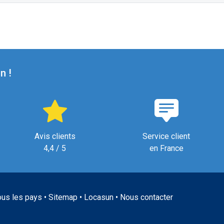
n !
Avis clients
Service client
4,4 / 5
en France
ous les pays
•
Sitemap
•
Locasun
•
Nous contacter