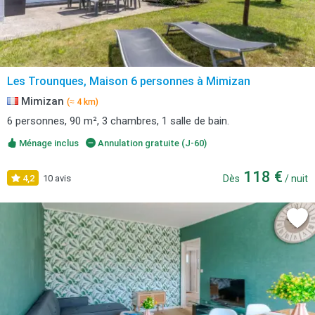
Les Trounques, Maison 6 personnes à Mimizan
Mimizan
(≈ 4 km)
6 personnes, 90 m², 3 chambres, 1 salle de bain.
Ménage inclus
Annulation gratuite (J-60)
118 €
4,2
10 avis
Dès
/ nuit