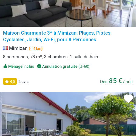
Maison Charmante 3* à Mimizan: Plages, Pistes
Cyclables, Jardin, Wi-Fi, pour 8 Personnes
Mimizan
(≈ 4 km)
8 personnes, 78 m², 3 chambres, 1 salle de bain.
Ménage inclus
Annulation gratuite (J-60)
85 €
4,5
2 avis
Dès
/ nuit