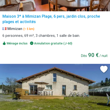
Maison 3* à Mimizan Plage, 6 pers, jardin clos, proche
plages et activités
Mimizan
(≈ 5 km)
6 personnes, 69 m², 3 chambres, 1 salle de bain.
Ménage inclus
Annulation gratuite (J-60)
90 €
Dès
/ nuit