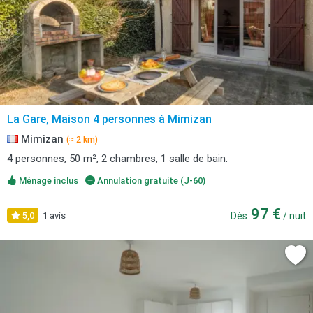
La Gare, Maison 4 personnes à Mimizan
Mimizan
(≈ 2 km)
4 personnes, 50 m², 2 chambres, 1 salle de bain.
Ménage inclus
Annulation gratuite (J-60)
97 €
5,0
1 avis
Dès
/ nuit