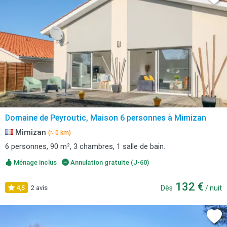
Domaine de Peyroutic, Maison 6 personnes à Mimizan
Mimizan
(≈ 0 km)
6 personnes, 90 m², 3 chambres, 1 salle de bain.
Ménage inclus
Annulation gratuite (J-60)
132 €
4,5
2 avis
Dès
/ nuit