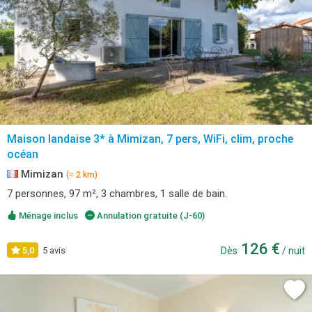
Maison landaise 3* à Mimizan, 7 pers, WiFi, clim, proche
océan
Mimizan
(≈ 2 km)
7 personnes, 97 m², 3 chambres, 1 salle de bain.
Ménage inclus
Annulation gratuite (J-60)
126 €
5,0
5 avis
Dès
/ nuit