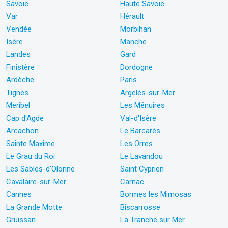
Savoie
Haute Savoie
Var
Hérault
Vendée
Morbihan
Isère
Manche
Landes
Gard
Finistère
Dordogne
Ardèche
Paris
Tignes
Argelès-sur-Mer
Meribel
Les Ménuires
Cap d'Agde
Val-d'Isère
Arcachon
Le Barcarès
Sainte Maxime
Les Orres
Le Grau du Roi
Le Lavandou
Les Sables-d'Olonne
Saint Cyprien
Cavalaire-sur-Mer
Carnac
Cannes
Bormes les Mimosas
La Grande Motte
Biscarrosse
Gruissan
La Tranche sur Mer