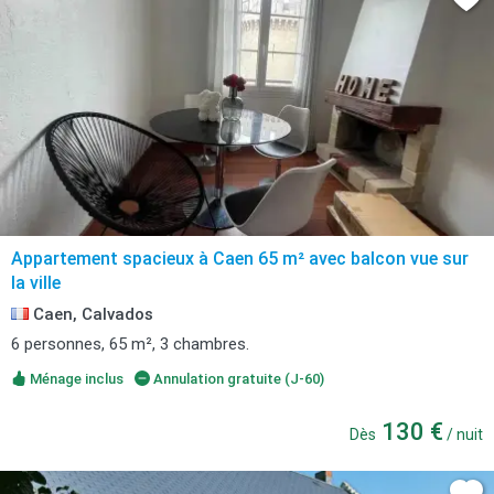
Appartement spacieux à Caen 65 m² avec balcon vue sur
la ville
Caen, Calvados
6 personnes, 65 m², 3 chambres.
Ménage inclus
Annulation gratuite (J-60)
130 €
Dès
/ nuit