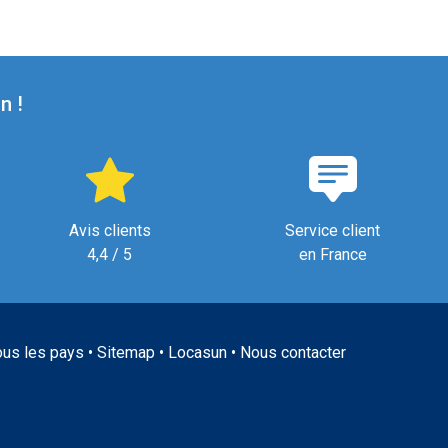
n !
Avis clients
Service client
4,4 / 5
en France
ous les pays
•
Sitemap
•
Locasun
•
Nous contacter