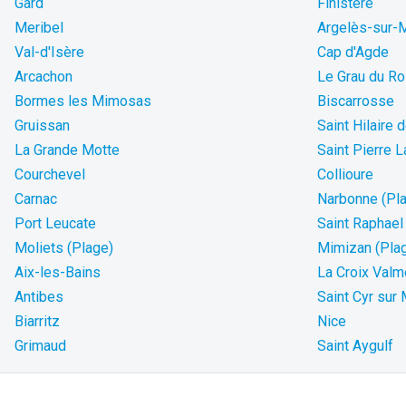
Gard
Finistère
Meribel
Argelès-sur-
Val-d'Isère
Cap d'Agde
Arcachon
Le Grau du Ro
Bormes les Mimosas
Biscarrosse
Gruissan
Saint Hilaire 
La Grande Motte
Saint Pierre 
Courchevel
Collioure
Carnac
Narbonne (Pl
Port Leucate
Saint Raphael
Moliets (Plage)
Mimizan (Pla
Aix-les-Bains
La Croix Valm
Antibes
Saint Cyr sur
Biarritz
Nice
Grimaud
Saint Aygulf