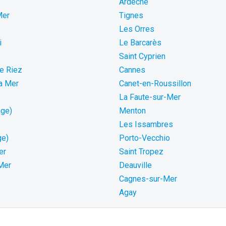
Ardèche
Mer
Tignes
Les Orres
i
Le Barcarès
Saint Cyprien
de Riez
Cannes
La Mer
Canet-en-Roussillon
La Faute-sur-Mer
age)
Menton
Les Issambres
ge)
Porto-Vecchio
er
Saint Tropez
 Mer
Deauville
Cagnes-sur-Mer
Agay