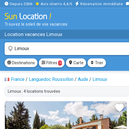
Depuis 2006
Avis clients 4,4/5
Réservation immédiate
Trouvez le soleil de vos vacances
Location vacances Limoux
Filtres
Destinations
Carte
Trier
0
France
/
Languedoc Roussillon
/
Aude
/
Limoux
Limoux : 4 locations trouvées