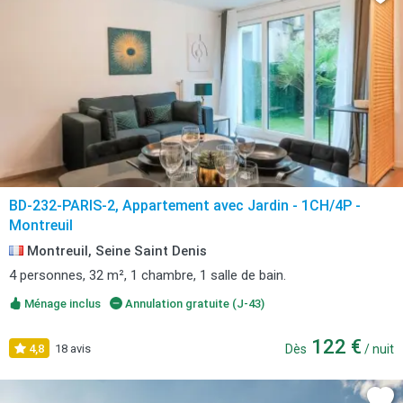
BD-232-PARIS-2, Appartement avec Jardin - 1CH/4P -
Montreuil
Montreuil, Seine Saint Denis
4 personnes, 32 m², 1 chambre, 1 salle de bain.
Ménage inclus
Annulation gratuite (J-43)
122 €
4,8
18 avis
Dès
/ nuit