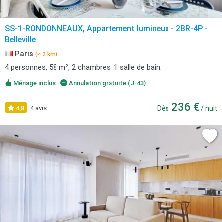
SS-1-RONDONNEAUX, Appartement lumineux - 2BR-4P -
Belleville
Paris
(≈ 2 km)
4 personnes, 58 m², 2 chambres, 1 salle de bain.
Ménage inclus
Annulation gratuite (J-43)
236 €
4,8
4 avis
Dès
/ nuit