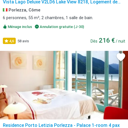
Vista Lago Deluxe V2LD6 Lake View 8218, Logement de
vacances avec vue sur le lac, Porlezza
Porlezza, Côme
6 personnes, 55 m², 2 chambres, 1 salle de bain.
Ménage inclus
Annulation gratuite (J-30)
216 €
4,6
58 avis
Dès
/ nuit
Residence Porto Letizia Porlezza - Palace 1-room 4 pax