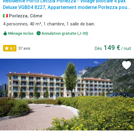
Residence Porto Letizia Porlezza - Village bilocale 4 pax
Deluxe VGBD4 8227, Appartement moderne Porlezza pour
4
Porlezza, Côme
4 personnes, 40 m², 1 chambre, 1 salle de bain.
Ménage inclus
Annulation gratuite (J-30)
149 €
4,7
57 avis
Dès
/ nuit