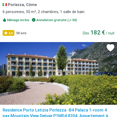
Porlezza, Côme
6 personnes, 55 m², 2 chambres, 1 salle de bain.
Ménage inclus
Annulation gratuite (J-30)
182 €
4,6
58 avis
Dès
/ nuit
Residence Porto Letizia Porlezza -B4 Palaca 1-room 4
pax Mountain View Deluxe P1MD4 8204, Appartement à