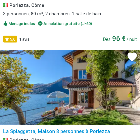
Porlezza, Côme
3 personnes, 80 m², 2 chambres, 1 salle de bain.
Ménage inclus
Annulation gratuite (J-60)
96 €
5,0
1 avis
Dès
/ nuit
La Spiaggetta, Maison 8 personnes à Porlezza