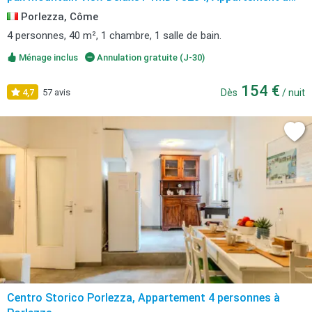
Porlezza avec vue sur la montagne
Porlezza, Côme
4 personnes, 40 m², 1 chambre, 1 salle de bain.
Ménage inclus
Annulation gratuite (J-30)
154 €
4,7
57 avis
Dès
/ nuit
Centro Storico Porlezza, Appartement 4 personnes à