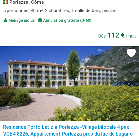
Porlezza, Côme
5 personnes, 40 m², 2 chambres, 1 salle de bain, piscine.
Ménage inclus
Annulation gratuite (J-60)
112 €
Dès
/ nuit
Residence Porto Letizia Porlezza -Village bilocale 4 pax
VGB4 8226, Appartement Porlezza près du lac de Lugano