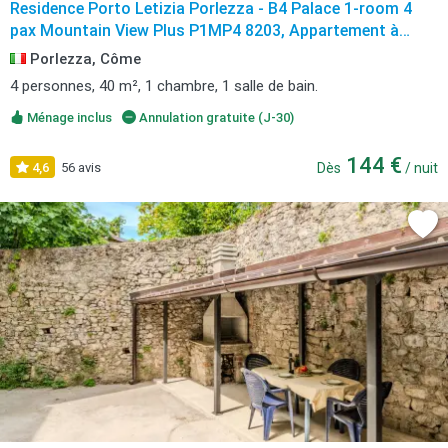
Residence Porto Letizia Porlezza - B4 Palace 1-room 4
pax Mountain View Plus P1MP4 8203, Appartement à
Porlezza avec vue sur la montagne
Porlezza, Côme
4 personnes, 40 m², 1 chambre, 1 salle de bain.
Ménage inclus
Annulation gratuite (J-30)
144 €
4,6
56 avis
Dès
/ nuit