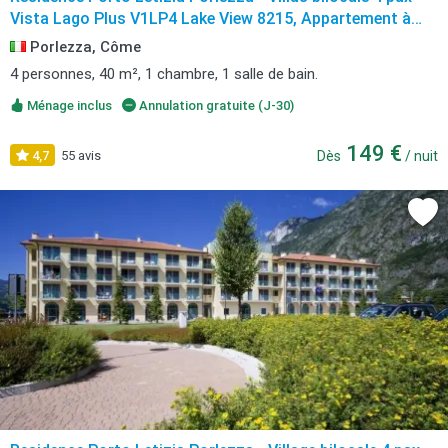
Vista Lago Plus V1LP4 Lake View 8215, Appartement à
Porlezza
Porlezza, Côme
4 personnes, 40 m², 1 chambre, 1 salle de bain.
Ménage inclus
Annulation gratuite (J-30)
149 €
4,7
55 avis
Dès
/ nuit