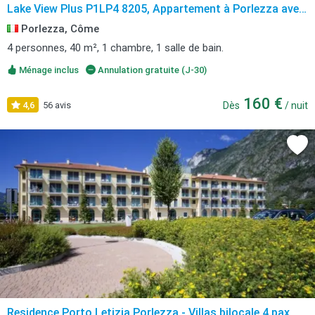
Lake View Plus P1LP4 8205, Appartement à Porlezza avec
vue sur le lac
Porlezza, Côme
4 personnes, 40 m², 1 chambre, 1 salle de bain.
Ménage inclus
Annulation gratuite (J-30)
160 €
4,6
56 avis
Dès
/ nuit
Residence Porto Letizia Porlezza - Villas bilocale 4 pax