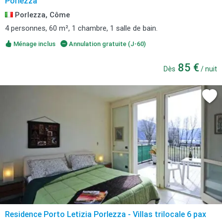
Porlezza
Porlezza, Côme
4 personnes, 60 m², 1 chambre, 1 salle de bain.
Ménage inclus
Annulation gratuite (J-60)
85 €
Dès
/ nuit
Residence Porto Letizia Porlezza - Villas trilocale 6 pax