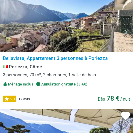
Bellavista, Appartement 3 personnes à Porlezza
Porlezza, Côme
3 personnes, 70 m², 2 chambres, 1 salle de bain.
Ménage inclus
Annulation gratuite (J-60)
78 €
5,0
17 avis
Dès
/ nuit