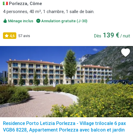
Porlezza, Côme
4 personnes, 40 m², 1 chambre, 1 salle de bain.
Ménage inclus
Annulation gratuite (J-30)
139 €
4,6
57 avis
Dès
/ nuit
Residence Porto Letizia Porlezza - Village trilocale 6 pax
VGB6 8228, Appartement Porlezza avec balcon et jardin