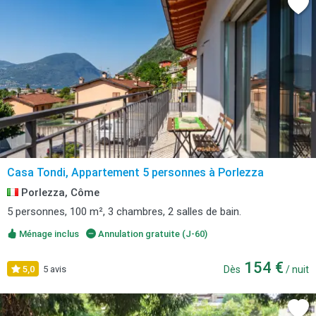
Casa Tondi, Appartement 5 personnes à Porlezza
Porlezza, Côme
5 personnes, 100 m², 3 chambres, 2 salles de bain.
Ménage inclus
Annulation gratuite (J-60)
154 €
5,0
5 avis
Dès
/ nuit