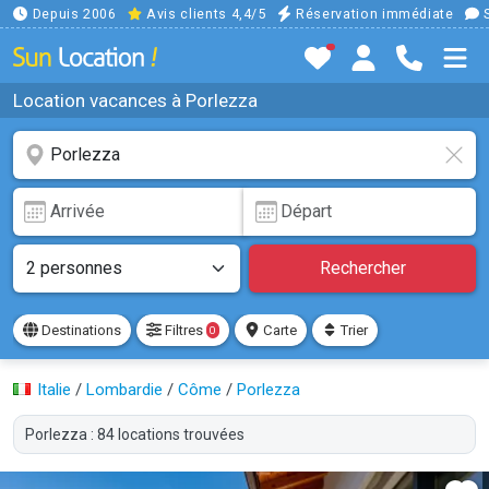
Depuis 2006
Avis clients 4,4/5
Réservation immédiate
S
Location vacances à Porlezza
Rechercher
Destinations
Filtres
Carte
Trier
0
Italie
/
Lombardie
/
Côme
/
Porlezza
Porlezza : 84 locations trouvées