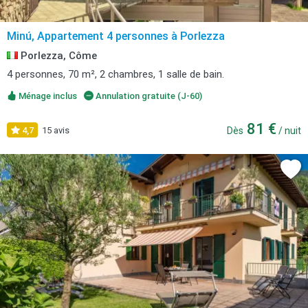
Minú, Appartement 4 personnes à Porlezza
Porlezza, Côme
4 personnes, 70 m², 2 chambres, 1 salle de bain.
Ménage inclus
Annulation gratuite (J-60)
81 €
4,7
15 avis
Dès
/ nuit