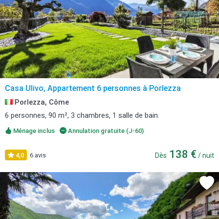
Casa Ulivo, Appartement 6 personnes à Porlezza
Porlezza, Côme
6 personnes, 90 m², 3 chambres, 1 salle de bain.
Ménage inclus
Annulation gratuite (J-60)
138 €
4,0
6 avis
Dès
/ nuit