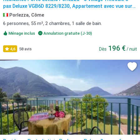
pax Deluxe VGB6D 8229/8230, Appartement avec vue sur
le lac à Porlezza avec balcon
Porlezza, Côme
6 personnes, 55 m², 2 chambres, 1 salle de bain.
Ménage inclus
Annulation gratuite (J-30)
196 €
4,6
58 avis
Dès
/ nuit