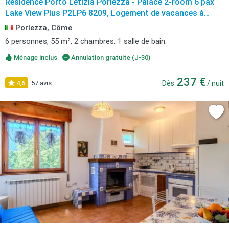
Residence Porto Letizia Porlezza - Palace 2-room 6 pax
Lake View Plus P2LP6 8209, Logement de vacances à
Porlezza avec vue sur le lac
Porlezza, Côme
6 personnes, 55 m², 2 chambres, 1 salle de bain.
Ménage inclus
Annulation gratuite (J-30)
237 €
4,6
57 avis
Dès
/ nuit