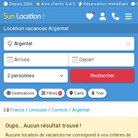
Depuis 2006
Avis clients 4,4/5
Réservation immédiate
S
Location vacances Argentat
Rechercher
Destinations
Filtres
Carte
Trier
0
France
/
Limousin
/
Corrèze
/
Argentat
Oups... Aucun résultat trouvé !
Aucune location de vacances ne correspond à vos critères de