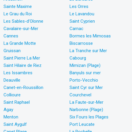
Sainte Maxime
Les Orres
Le Grau du Roi
Le Lavandou
Les Sables-d'Olonne
Saint Cyprien
Cavalaire-sur-Mer
Carnac
Cannes
Bormes les Mimosas
La Grande Motte
Biscarrosse
Gruissan
La Tranche sur Mer
Saint Pierre La Mer
Cabourg
Saint Hilaire de Riez
Mimizan (Plage)
Les Issambres
Banyuls sur mer
Deauville
Porto-Vecchio
Canet-en-Roussillon
Saint Cyr sur Mer
Collioure
Courchevel
Saint Raphael
La Faute-sur-Mer
Agay
Narbonne (Plage)
Menton
Six Fours les Plages
Saint Aygulf
Port Leucate
Canet Plage
La Rochelle