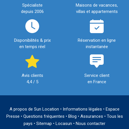
Spécialiste
Maisons de vacances,
depuis 2006
villas et appartements
Disponibilités & prix
Réservation en ligne
en temps réel
instantanée
Avis clients
Service client
4,4 / 5
en France
A propos de Sun Location
•
Informations légales
•
Espace
Presse
•
Questions fréquentes
•
Blog
•
Assurances
•
Tous les
pays
•
Sitemap
•
Locasun
•
Nous contacter