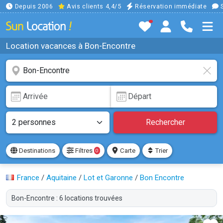
Depuis 2006
Avis clients 4,4/5
Réservation immédiate
S
Location vacances à Bon-Encontre
Rechercher
Destinations
Filtres
Carte
Trier
0
France
/
Aquitaine
/
Lot et Garonne
/
Bon Encontre
Bon-Encontre : 6 locations trouvées