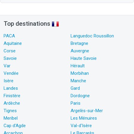
Top destinations
PACA
Languedoc Roussillon
Aquitaine
Bretagne
Corse
Auvergne
Savoie
Haute Savoie
Var
Hérault
Vendée
Morbihan
Isère
Manche
Landes
Gard
Finistère
Dordogne
Ardèche
Paris
Tignes
Argelès-sur-Mer
Meribel
Les Ménuires
Cap d'Agde
Val-d'Isère
Arcachon
Le Barcarès