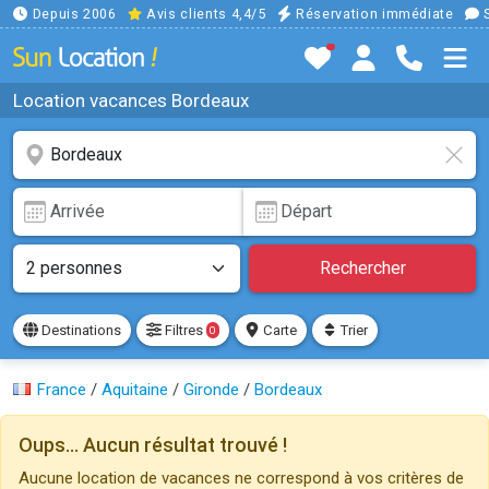
Depuis 2006
Avis clients 4,4/5
Réservation immédiate
S
Location vacances Bordeaux
Rechercher
Destinations
Filtres
Carte
Trier
0
France
/
Aquitaine
/
Gironde
/
Bordeaux
Oups... Aucun résultat trouvé !
Aucune location de vacances ne correspond à vos critères de