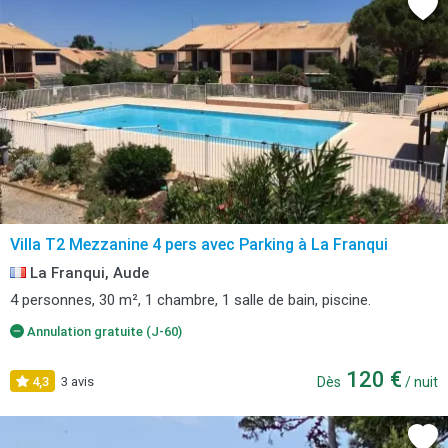
Villa T2 Mezzanine 4 pers avec Parking à La Franqui
La Franqui, Aude
4 personnes, 30 m², 1 chambre, 1 salle de bain, piscine.
Annulation gratuite (J-60)
120 €
4,3
3 avis
Dès
/ nuit