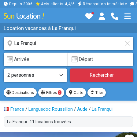
Depuis 2006
Avis clients 4,4/5
Réservation immédiate
S
Location vacances à La Franqui
Rechercher
Destinations
Filtres
Carte
Trier
0
France
/
Languedoc Roussillon
/
Aude
/
La Franqui
La Franqui : 11 locations trouvées