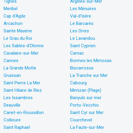
Tignes
Argelès-sur-Mer
Meribel
Les Ménuires
Cap d'Agde
Val-d'Isère
Arcachon
Le Barcarès
Sainte Maxime
Les Orres
Le Grau du Roi
Le Lavandou
Les Sables-d'Olonne
Saint Cyprien
Cavalaire-sur-Mer
Carnac
Cannes
Bormes les Mimosas
La Grande Motte
Biscarrosse
Gruissan
La Tranche sur Mer
Saint Pierre La Mer
Cabourg
Saint Hilaire de Riez
Mimizan (Plage)
Les Issambres
Banyuls sur mer
Deauville
Porto-Vecchio
Canet-en-Roussillon
Saint Cyr sur Mer
Collioure
Courchevel
Saint Raphael
La Faute-sur-Mer