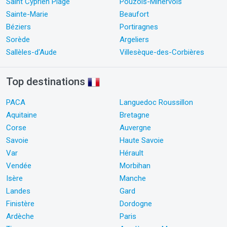
Saint Cyprien Plage
Pouzols-Minervois
Sainte-Marie
Beaufort
Béziers
Portiragnes
Sorède
Argeliers
Sallèles-d'Aude
Villesèque-des-Corbières
Top destinations
PACA
Languedoc Roussillon
Aquitaine
Bretagne
Corse
Auvergne
Savoie
Haute Savoie
Var
Hérault
Vendée
Morbihan
Isère
Manche
Landes
Gard
Finistère
Dordogne
Ardèche
Paris