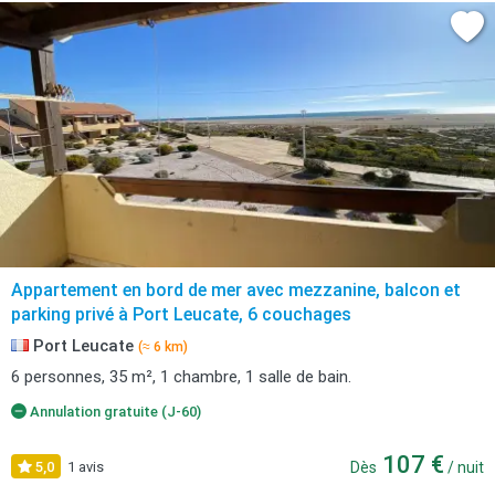
Appartement en bord de mer avec mezzanine, balcon et
parking privé à Port Leucate, 6 couchages
Port Leucate
(≈ 6 km)
6 personnes, 35 m², 1 chambre, 1 salle de bain.
Annulation gratuite (J-60)
107 €
5,0
1 avis
Dès
/ nuit