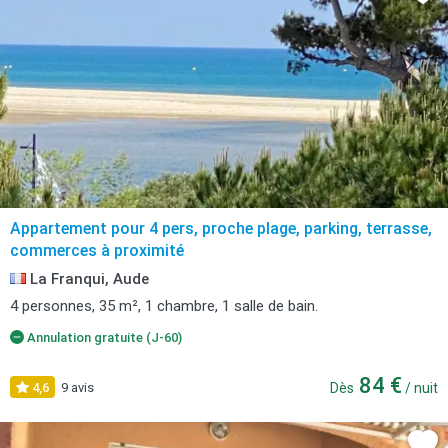
Appartement pour 4 pers, proche plage, parking, terrasse,
commerces à proximité
La Franqui, Aude
4 personnes, 35 m², 1 chambre, 1 salle de bain.
Annulation gratuite (J-60)
84 €
4,6
9 avis
Dès
/ nuit