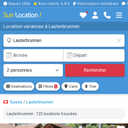
Depuis 2006
Avis clients 4,4/5
Réservation immédiate
S
Location vacances à Lauterbrunnen
Rechercher
Destinations
Filtres
Carte
Trier
0
Suisse
/
Lauterbrunnen
Lauterbrunnen : 125 locations trouvées