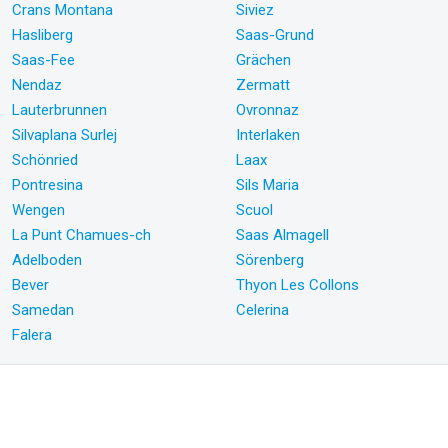
Crans Montana
Siviez
Hasliberg
Saas-Grund
Saas-Fee
Grächen
Nendaz
Zermatt
Lauterbrunnen
Ovronnaz
Silvaplana Surlej
Interlaken
Schönried
Laax
Pontresina
Sils Maria
Wengen
Scuol
La Punt Chamues-ch
Saas Almagell
Adelboden
Sörenberg
Bever
Thyon Les Collons
Samedan
Celerina
Falera