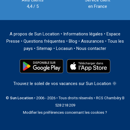
Avis clients
Service client
4,4 / 5
en France
A propos de Sun Location
•
Informations légales
•
Espace
Presse
•
Questions fréquentes
•
Blog
•
Assurances
•
Tous les
pays
•
Sitemap
•
Locasun
•
Nous contacter
Trouvez le soleil de vos vacances sur Sun Location 🌞
©
Sun Location
• 2006 - 2026 • Tous droits réservés • RCS Chambéry B
528 218 209
Modifier les préférences concernant les cookies ?