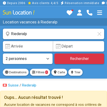
Depuis 2006
Avis clients 4,4/5
Réservation immédiate
S
Location vacances à Riederalp
Rechercher
Destinations
Filtres
Carte
Trier
0
Suisse
/
Riederalp
Oups... Aucun résultat trouvé !
Aucune location de vacances ne correspond à vos critères de