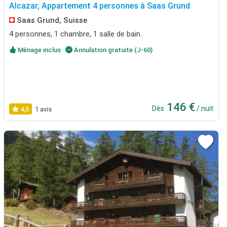
Alcazar, Appartement 4 personnes à Saas Grund
Saas Grund, Suisse
4 personnes, 1 chambre, 1 salle de bain.
Ménage inclus
Annulation gratuite (J-60)
146 €
Dès
/ nuit
4,0
1 avis