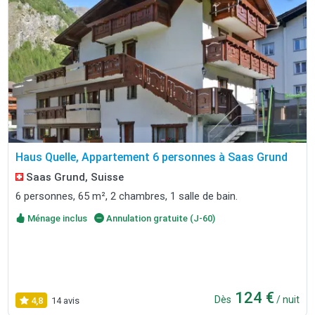
Haus Quelle, Appartement 6 personnes à Saas Grund
Saas Grund, Suisse
6 personnes, 65 m², 2 chambres, 1 salle de bain.
Ménage inclus
Annulation gratuite (J-60)
124 €
Dès
/ nuit
4,8
14 avis