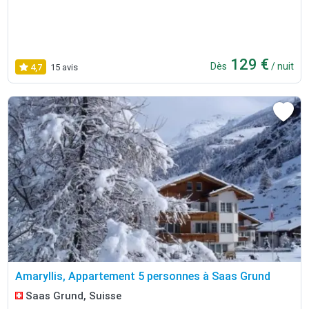
129 €
Dès
/ nuit
4,7
15 avis
Amaryllis, Appartement 5 personnes à Saas Grund
Saas Grund, Suisse