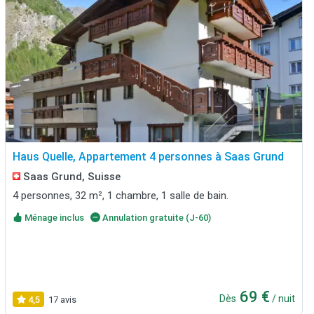
Haus Quelle, Appartement 4 personnes à Saas Grund
Saas Grund, Suisse
4 personnes, 32 m², 1 chambre, 1 salle de bain.
Ménage inclus
Annulation gratuite (J-60)
69 €
Dès
/ nuit
4,5
17 avis