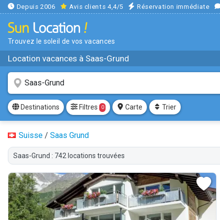
Depuis 2006
Avis clients 4,4/5
Réservation immédiate
Trouvez le soleil de vos vacances
Location vacances à Saas-Grund
Filtres
Destinations
Carte
Trier
0
Suisse
/
Saas Grund
Saas-Grund : 742 locations trouvées