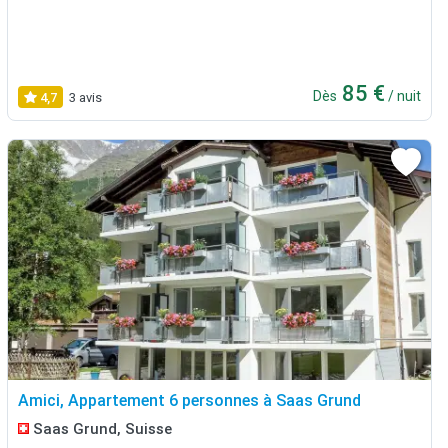
85 €
Dès
/ nuit
4,7
3 avis
Amici, Appartement 6 personnes à Saas Grund
Saas Grund, Suisse