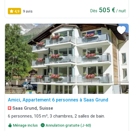
505 €
Dès
/ nuit
4,9
9 avis
Amici, Appartement 6 personnes à Saas Grund
Saas Grund, Suisse
6 personnes, 105 m², 3 chambres, 2 salles de bain.
Ménage inclus
Annulation gratuite (J-60)