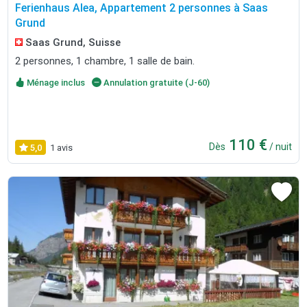
Ferienhaus Alea, Appartement 2 personnes à Saas
Grund
Saas Grund, Suisse
2 personnes, 1 chambre, 1 salle de bain.
Ménage inclus
Annulation gratuite (J-60)
110 €
Dès
/ nuit
5,0
1 avis