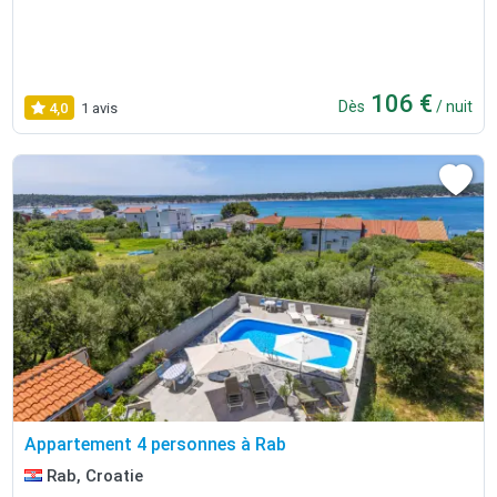
106 €
Dès
/ nuit
4,0
1 avis
Appartement 4 personnes à Rab
Rab, Croatie