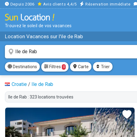
Depuis 2006
Avis clients 4,4/5
Réservation immédiate
Trouvez le soleil de vos vacances
Location Vacances sur l'ile de Rab
Filtres
Destinations
Carte
Trier
0
Croatie
/
Ile de Rab
Ile de Rab : 323 locations trouvées