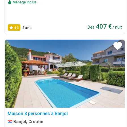
Ménage inclus
407 €
Dès
/ nuit
4,3
4 avis
Maison 8 personnes à Banjol
Banjol, Croatie