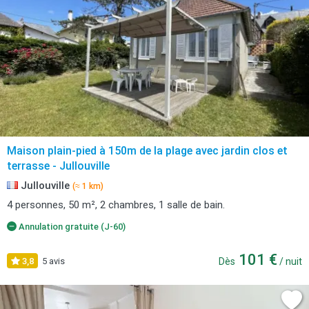
Maison plain-pied à 150m de la plage avec jardin clos et
terrasse - Jullouville
Jullouville
(≈ 1 km)
4 personnes, 50 m², 2 chambres, 1 salle de bain.
Annulation gratuite (J-60)
101 €
3,8
5 avis
Dès
/ nuit