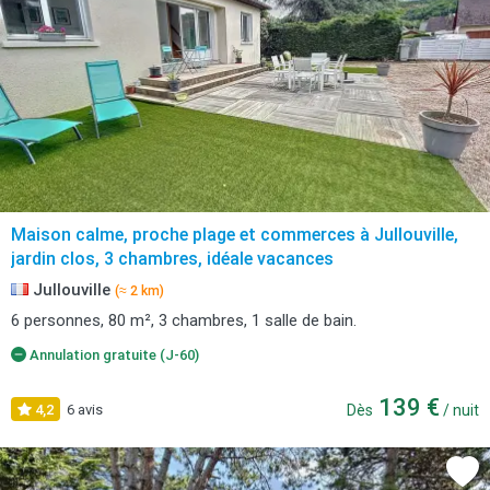
Maison calme, proche plage et commerces à Jullouville,
jardin clos, 3 chambres, idéale vacances
Jullouville
(≈ 2 km)
6 personnes, 80 m², 3 chambres, 1 salle de bain.
Annulation gratuite (J-60)
139 €
4,2
6 avis
Dès
/ nuit