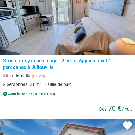
Studio cosy accès plage - 2 pers., Appartement 2
personnes à Jullouville
Jullouville
(≈ 1 km)
2 personnes, 21 m², 1 salle de bain.
Annulation gratuite (J-60)
70 €
Dès
/ nuit