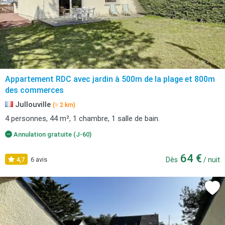
Appartement RDC avec jardin à 500m de la plage et 800m
des commerces
Jullouville
(≈ 2 km)
4 personnes, 44 m², 1 chambre, 1 salle de bain.
Annulation gratuite (J-60)
64 €
4,7
6 avis
Dès
/ nuit