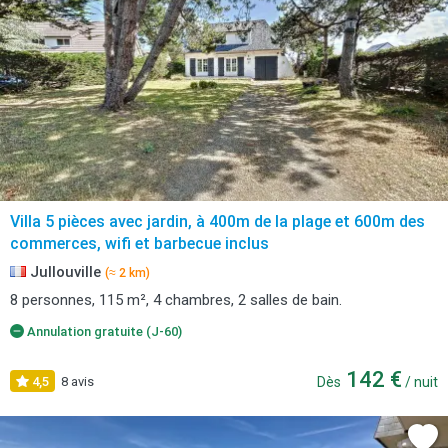
Villa 5 pièces avec jardin, à 400m de la plage et 600m des
commerces, wifi et barbecue inclus
Jullouville
(≈ 2 km)
8 personnes, 115 m², 4 chambres, 2 salles de bain.
Annulation gratuite (J-60)
142 €
4,5
8 avis
Dès
/ nuit