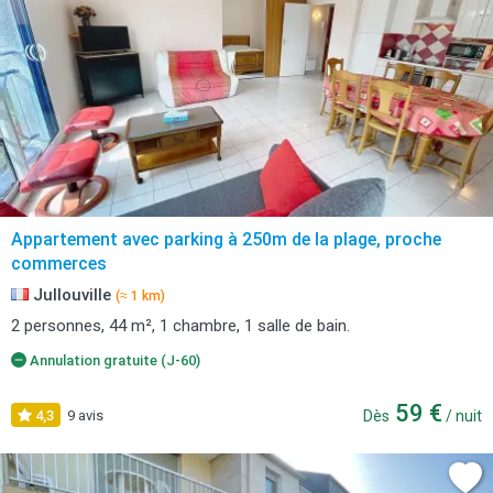
Appartement avec parking à 250m de la plage, proche
commerces
Jullouville
(≈ 1 km)
2 personnes, 44 m², 1 chambre, 1 salle de bain.
Annulation gratuite (J-60)
59 €
4,3
9 avis
Dès
/ nuit