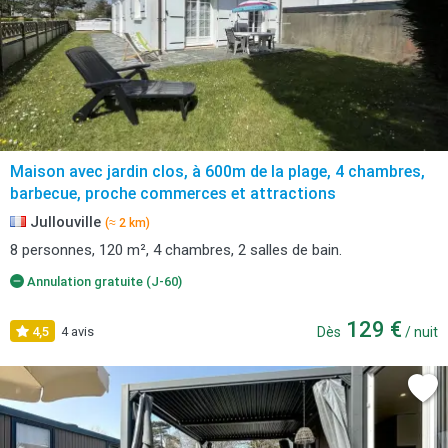
Maison avec jardin clos, à 600m de la plage, 4 chambres,
barbecue, proche commerces et attractions
Jullouville
(≈ 2 km)
8 personnes, 120 m², 4 chambres, 2 salles de bain.
Annulation gratuite (J-60)
129 €
4,5
4 avis
Dès
/ nuit