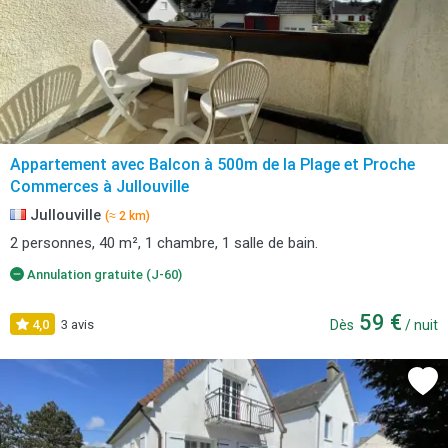
Appartement avec Balcon à 500m de la Plage et Proche
Commerces à Jullouville
Jullouville
(≈ 2 km)
2 personnes, 40 m², 1 chambre, 1 salle de bain.
Annulation gratuite (J-60)
59 €
4,0
3 avis
Dès
/ nuit