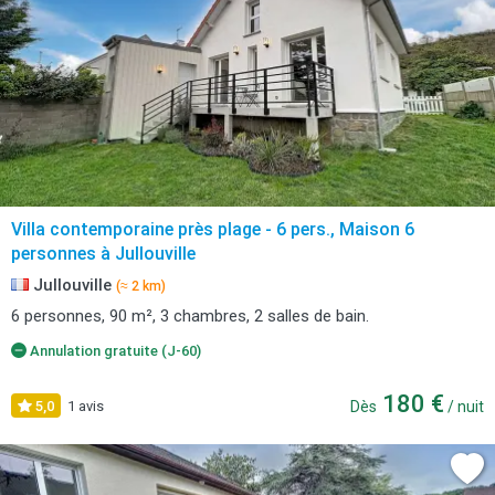
Villa contemporaine près plage - 6 pers., Maison 6
personnes à Jullouville
Jullouville
(≈ 2 km)
6 personnes, 90 m², 3 chambres, 2 salles de bain.
Annulation gratuite (J-60)
180 €
5,0
1 avis
Dès
/ nuit