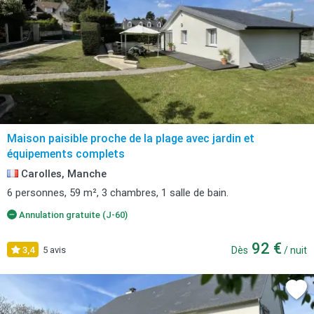
Maison paisible proche de la plage avec jardin et
équipements complets
Carolles, Manche
6 personnes, 59 m², 3 chambres, 1 salle de bain.
Annulation gratuite (J-60)
92 €
3,4
5 avis
Dès
/ nuit