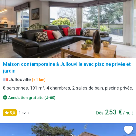
Maison contemporaine à Jullouville avec piscine privée et
jardin
Jullouville
(≈ 1 km)
8 personnes, 191 m², 4 chambres, 2 salles de bain, piscine privée.
Annulation gratuite (J-60)
253 €
5,0
1 avis
Dès
/ nuit