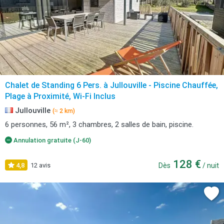
Chalet de Standing 6 Pers. à Jullouville - Piscine Chauffée,
Plage à Proximité, Wi-Fi Inclus
Jullouville
(≈ 2 km)
6 personnes, 56 m², 3 chambres, 2 salles de bain, piscine.
Annulation gratuite (J-60)
128 €
4,8
12 avis
Dès
/ nuit