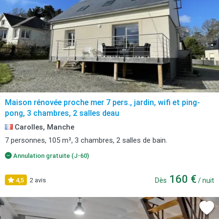
Maison rénovée proche mer 7 pers., jardin, wifi et ping-
pong, 3 chambres, 2 salles deau
Carolles, Manche
7 personnes, 105 m², 3 chambres, 2 salles de bain.
Annulation gratuite (J-60)
160 €
4,5
2 avis
Dès
/ nuit