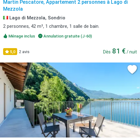
Martin Pescatore, Appartement 2 personnes à Lago di
Mezzola
Lago di Mezzola, Sondrio
2 personnes, 42 m², 1 chambre, 1 salle de bain.
Ménage inclus
Annulation gratuite (J-60)
81 €
5,0
2 avis
Dès
/ nuit