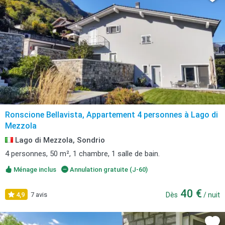
Ronscione Bellavista, Appartement 4 personnes à Lago di
Mezzola
Lago di Mezzola, Sondrio
4 personnes, 50 m², 1 chambre, 1 salle de bain.
Ménage inclus
Annulation gratuite (J-60)
40 €
4,9
7 avis
Dès
/ nuit