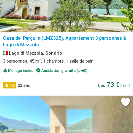
Casa del Pergulin (LMZ325), Appartement 3 personnes à
Lago di Mezzola
Lago di Mezzola, Sondrio
3 personnes, 45 m², 1 chambre, 1 salle de bain.
Ménage inclus
Annulation gratuite (J-60)
73 €
4,8
22 avis
Dès
/ nuit