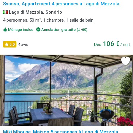
Svasso, Appartement 4 personnes à Lago di Mezzola
Lago di Mezzola, Sondrio
4 personnes, 50 m², 1 chambre, 1 salle de bain.
Ménage inclus
Annulation gratuite (J-60)
106 €
5,0
4 avis
Dès
/ nuit
Miki Mhouse, Maison 5 personnes à Lago di Mezzola