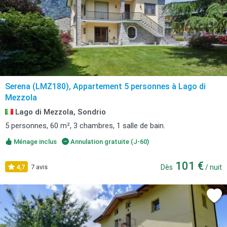
Serena (LMZ180), Appartement 5 personnes à Lago di
Mezzola
Lago di Mezzola, Sondrio
5 personnes, 60 m², 3 chambres, 1 salle de bain.
Ménage inclus
Annulation gratuite (J-60)
101 €
4,7
7 avis
Dès
/ nuit