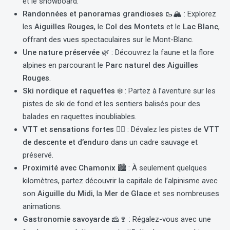
et le snowboard.
Randonnées et panoramas grandioses 🥾🏔️
: Explorez
les
Aiguilles Rouges
, le
Col des Montets
et le
Lac Blanc
,
offrant des vues spectaculaires sur le Mont-Blanc.
Une nature préservée 🌿
: Découvrez la faune et la flore
alpines en parcourant le
Parc naturel des Aiguilles
Rouges
.
Ski nordique et raquettes ❄️
: Partez à l’aventure sur les
pistes de ski de fond et les sentiers balisés pour des
balades en raquettes inoubliables.
VTT et sensations fortes 🚵‍♂️
: Dévalez les pistes de
VTT
de descente et d’enduro
dans un cadre sauvage et
préservé.
Proximité avec Chamonix 🏙️
: À seulement quelques
kilomètres, partez découvrir la capitale de l’alpinisme avec
son
Aiguille du Midi
, la
Mer de Glace
et ses nombreuses
animations.
Gastronomie savoyarde 🧀🍷
: Régalez-vous avec une