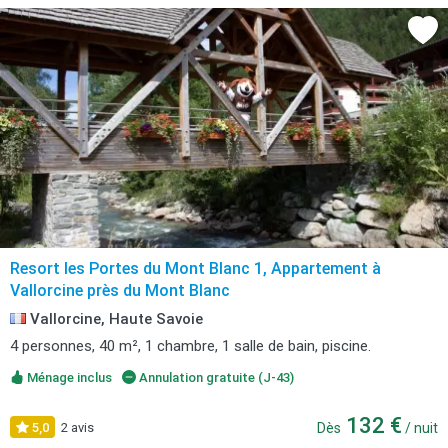
Resort les Portes du Mont Blanc 1, Appartement à
Vallorcine près du Mont Blanc
Vallorcine, Haute Savoie
4 personnes, 40 m², 1 chambre, 1 salle de bain, piscine.
Ménage inclus
Annulation gratuite (J-43)
132 €
5,0
2 avis
Dès
/ nuit