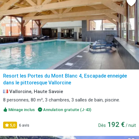
Resort les Portes du Mont Blanc 4, Escapade enneigée
dans le pittoresque Vallorcine
Vallorcine, Haute Savoie
8 personnes, 80 m², 3 chambres, 3 salles de bain, piscine.
Ménage inclus
Annulation gratuite (J-43)
192 €
5,0
6 avis
Dès
/ nuit