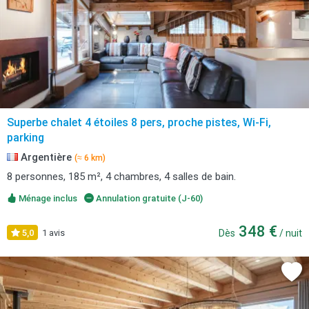
Superbe chalet 4 étoiles 8 pers, proche pistes, Wi-Fi,
parking
Argentière
(≈ 6 km)
8 personnes, 185 m², 4 chambres, 4 salles de bain.
Ménage inclus
Annulation gratuite (J-60)
348 €
5,0
1 avis
Dès
/ nuit