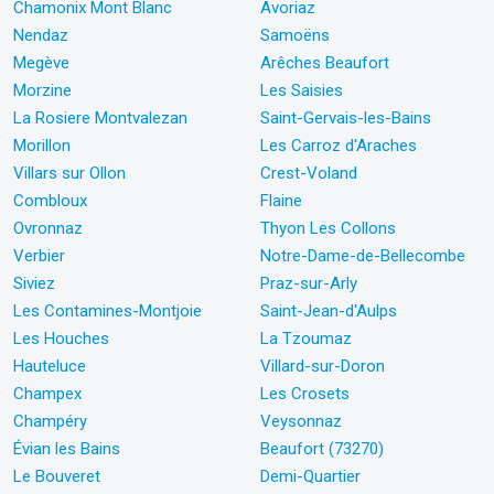
Chamonix Mont Blanc
Avoriaz
Nendaz
Samoëns
Megève
Arêches Beaufort
Morzine
Les Saisies
La Rosiere Montvalezan
Saint-Gervais-les-Bains
Morillon
Les Carroz d'Araches
Villars sur Ollon
Crest-Voland
Combloux
Flaine
Ovronnaz
Thyon Les Collons
Verbier
Notre-Dame-de-Bellecombe
Siviez
Praz-sur-Arly
Les Contamines-Montjoie
Saint-Jean-d'Aulps
Les Houches
La Tzoumaz
Hauteluce
Villard-sur-Doron
Champex
Les Crosets
Champéry
Veysonnaz
Évian les Bains
Beaufort (73270)
Le Bouveret
Demi-Quartier