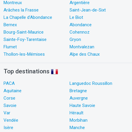
Montreux
Argentière
Arâches la Frasse
Saint-Jean-de-Sixt
La Chapelle d'Abondance
Le Biot
Bernex
Abondance
Bourg-Saint-Maurice
Cohennoz
Sainte-Foy-Tarentaise
Gryon
Flumet
Montvalezan
Thollon-les-Mémises
Alpe des Chaux
Top destinations
PACA
Languedoc Roussillon
Aquitaine
Bretagne
Corse
Auvergne
Savoie
Haute Savoie
Var
Hérault
Vendée
Morbihan
Isère
Manche