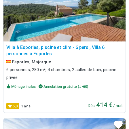
Villa à Esporles, piscine et clim - 6 pers., Villa 6
personnes à Esporles
Esporles, Majorque
6 personnes, 280 m², 4 chambres, 2 salles de bain, piscine
privée.
Ménage inclus
Annulation gratuite (J-60)
414 €
Dès
/ nuit
5,0
1 avis