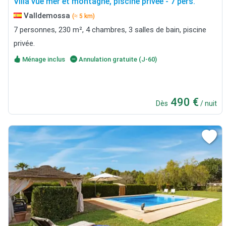
Villa vue mer et montagne, piscine privée - 7 pers.
Valldemossa
(≈ 5 km)
7 personnes, 230 m², 4 chambres, 3 salles de bain, piscine
privée.
Ménage inclus
Annulation gratuite (J-60)
490 €
Dès
/ nuit