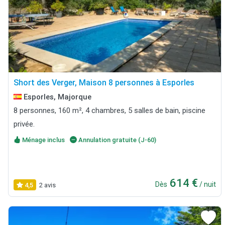
Short des Verger, Maison 8 personnes à Esporles
Esporles, Majorque
8 personnes, 160 m², 4 chambres, 5 salles de bain, piscine
privée.
Ménage inclus
Annulation gratuite (J-60)
614 €
Dès
/ nuit
4,5
2 avis