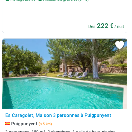
222 €
Dès
/ nuit
Es Caragolet, Maison 3 personnes à Puigpunyent
Puigpunyent
(≈ 5 km)
3 personnes, 150 m², 2 chambres, 1 salle de bain, piscine