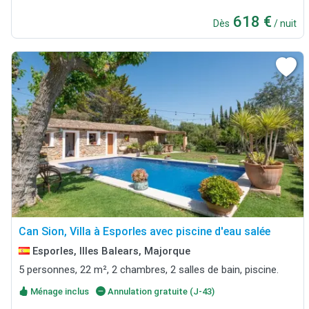
618 €
Dès
/ nuit
Can Sion, Villa à Esporles avec piscine d'eau salée
Esporles, Illes Balears, Majorque
5 personnes, 22 m², 2 chambres, 2 salles de bain, piscine.
Ménage inclus
Annulation gratuite (J-43)