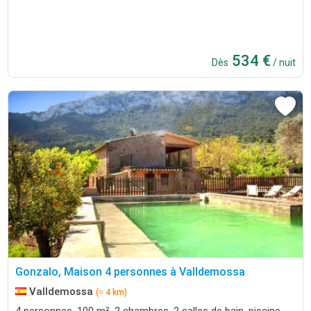
534 €
Dès
/ nuit
Gonzalo, Maison 4 personnes à Valldemossa
Valldemossa
(≈ 4 km)
4 personnes, 100 m², 2 chambres, 2 salles de bain, piscine