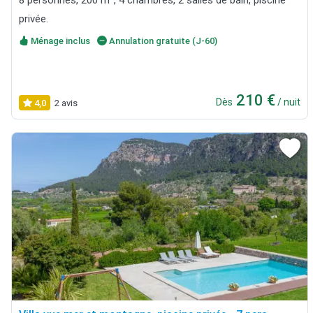
privée.
Ménage inclus
Annulation gratuite (J-60)
210 €
Dès
/ nuit
4,0
2 avis