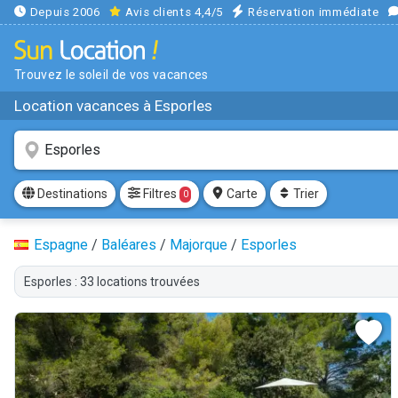
Depuis 2006
Avis clients 4,4/5
Réservation immédiate
Trouvez le soleil de vos vacances
Location vacances à Esporles
Filtres
Destinations
Carte
Trier
0
Espagne
/
Baléares
/
Majorque
/
Esporles
Esporles : 33 locations trouvées