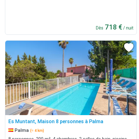
718 €
Dès
/ nuit
Es Muntant, Maison 8 personnes à Palma
Palma
(≈ 4 km)
8 personnes, 200 m², 4 chambres, 2 salles de bain, piscine