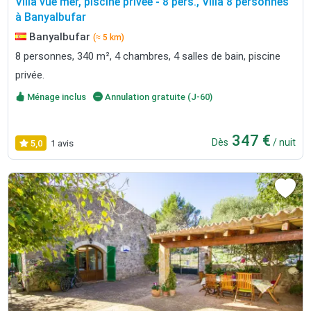
Villa vue mer, piscine privée - 8 pers., Villa 8 personnes
à Banyalbufar
Banyalbufar
(≈ 5 km)
8 personnes, 340 m², 4 chambres, 4 salles de bain, piscine
privée.
Ménage inclus
Annulation gratuite (J-60)
347 €
Dès
/ nuit
5,0
1 avis