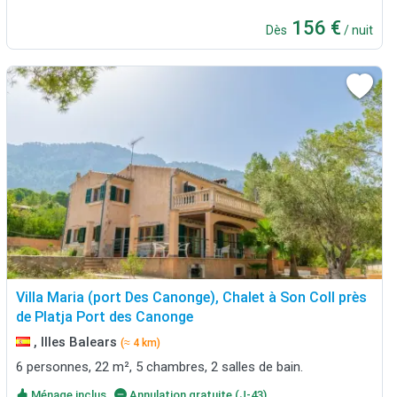
156 €
Dès
/ nuit
Villa Maria (port Des Canonge), Chalet à Son Coll près
de Platja Port des Canonge
, Illes Balears
(≈ 4 km)
6 personnes, 22 m², 5 chambres, 2 salles de bain.
Ménage inclus
Annulation gratuite (J-43)