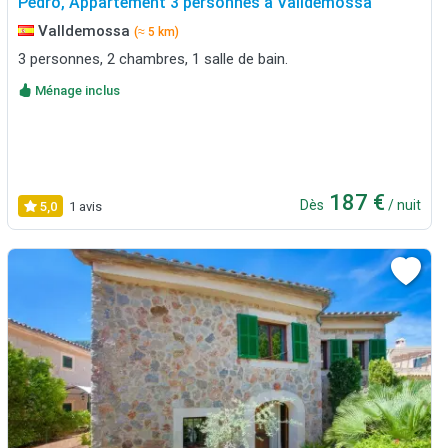
Pedro, Appartement 3 personnes à Valldemossa
Valldemossa
(≈ 5 km)
3 personnes, 2 chambres, 1 salle de bain.
Ménage inclus
187 €
Dès
/ nuit
5,0
1 avis